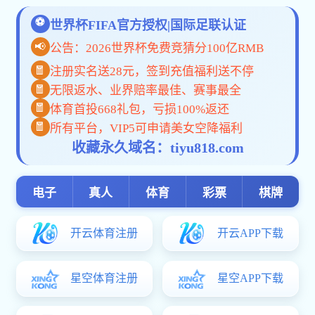
默的致命弧线到克洛泽的头球轰炸，日耳曼民族将足
球的机械美发挥到了极致。面对厄瓜多尔，德国人的
定位球战术将呈现一种非线性思维——他们不再依赖
传统的高空作业，而是利用虚拟跑位制造真实空间的
撕裂。想象一下，当克罗斯站在球前，厄瓜多尔的人
墙会陷入一种集体焦虑：他们惧怕的不是那记直接射
门，而是德国人精心设计的短角球配合后，突然横传
至弧顶的二次进攻。这种战术设计的精妙之处在于，
它迫使厄瓜多尔的防守弹性在瞬间被压缩，随后又被
拉伸，最终在某个不可预知的节点断裂。
厄瓜多尔并非易与之辈。他们的防守韧性建立在高海
拔基因带来的爆发力之上。但面对德国的定位球，高
原之鹰必须打破常规防守逻辑。他们需要将人墙的站