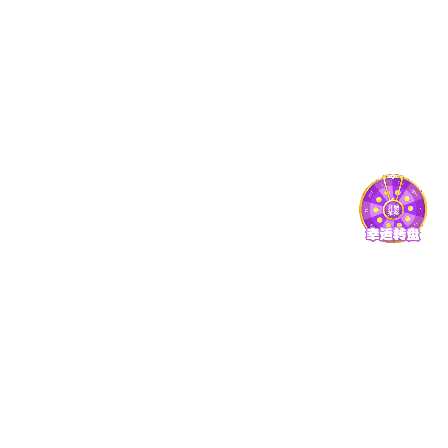
L组英格兰队vs克罗地亚队定位球机会重
在世界杯的璀璨舞台上，一场看似平淡的0-0平局，
往往蕴藏着足以改写...
2026-07-12