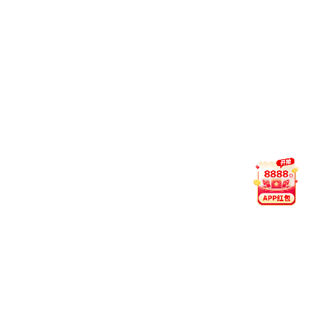
罗...
当欧洲杯预选赛的抽签结果尘埃落
欧洲杯预
定，有人看到了死亡之组的残酷，有
选赛抽签
人嗅到了复仇剧本的硝烟，但真正的
结果背
老球迷却在密密麻麻的对阵表背后，
后：年轻
读出了一股难以言说的青春风暴。这
届预选赛，与其说是传统豪强的分赃
人敢冲 ·
大会，不如说是一张为年轻人铺开的
用户常问
考卷。那些...
关于「诺
当足球世界的目光聚焦于英超赛场，
一场看似实力悬殊的对决却往往暗藏
丁汉森林
玄机。诺丁汉森林，这支承载着悠久
挑战利物
历史与深厚底蕴的球队，即将在主场
浦，领先
迎战气势如虹的利物浦。在大多数人
后防线高
的认知里，红军强大的攻击火力足以
度可能改
碾碎任何对手的防线，但足球的魅力
变局面」
恰恰...
连续作战
时，为什
当篮球世界的聚光灯从NBA的华丽舞