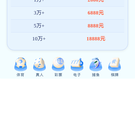
的处理球空间。但足球场上，永远没有完美的防守。
哈弗茨就像把锋利的匕首，总能在看似密不透风的墙
面上找到一丝缝隙。只要他能保持冷静，并在启动的
瞬间甩开盯防者的手掌，那么他让球门颤栗的画面，
便会如期上演。
如果我们将这场比赛视为一部巨著的章节，那么哈弗
茨的表现无疑是最具戏剧张力的冲突点。他的射门威
胁和战术价值，已经超越了单纯的进球数据，上升为
德国队整体攻防思路的风向标。当全场观众的目光集
中在他身上时，他脚下的每一次摆腿，都牵动着胜负
的天平。无论最终结果如何，这场智慧与力量的对
决，都将成为世界杯漫长历史中，一抹独具魅力的亮
色。