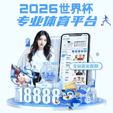
世界杯官方平台
菜单
T3
体育热讯资讯 #12185
2026-08-10 23:39
国际足联世界杯的舞台，每一场较量都如同一部精心
编排的战术史诗。当德国战车的中场指挥官凯·哈弗
茨伫立在禁区弧顶，眼前是南美劲旅厄瓜多尔构筑的
钢铁防线时，一种关乎进球的哲学命题便悄然浮现：
这位身高达1米93的“幽灵前锋”，究竟能否凭借其独
特的跑位与射门嗅觉，将威胁转化为实实在在的分
数？这不仅是一场实力的碰撞，更是一次战术价值的